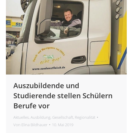
Auszubildende und
Studierende stellen Schülern
Berufe vor
Aktuelles
,
Ausbildung
,
Gesellschaft
,
Regionalität
Von
Elina Bildhauer
10. Mai 2019