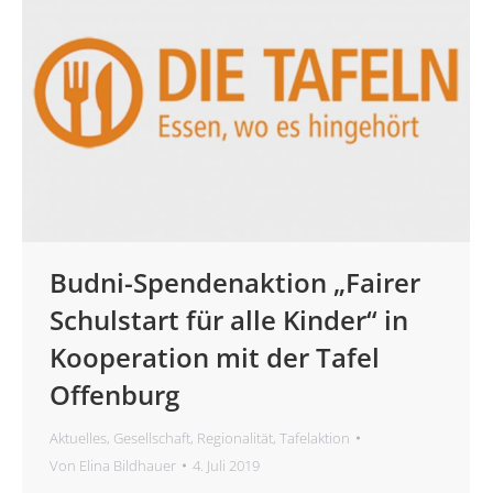
Budni-Spendenaktion „Fairer
Schulstart für alle Kinder“ in
Kooperation mit der Tafel
Offenburg
Aktuelles
,
Gesellschaft
,
Regionalität
,
Tafelaktion
Von
Elina Bildhauer
4. Juli 2019