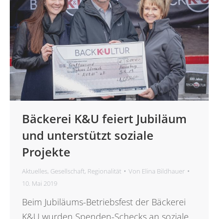
Bäckerei K&U feiert Jubiläum
und unterstützt soziale
Projekte
Aktuelles
,
Gesellschaft
,
Regionalität
Von
Elina Bildhauer
10. Mai 2019
Beim Jubiläums-Betriebsfest der Bäckerei
K&U wurden Spenden-Schecks an soziale