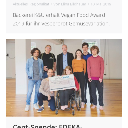
Aktuelles
,
Regionalität
Von
Elina Bildhauer
10. Mai 2019
Bäckerei K&U erhält Vegan Food Award
2019 für ihr Vesperbrot Gemüsevariation.
Cent-Spende: EDEKA-