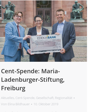
Cent-Spende: Maria-
Ladenburger-Stiftung,
Freiburg
Aktuelles
,
Cent-Spende
,
Gesellschaft
,
Regionalität
Von
Elina Bildhauer
10. Oktober 2019