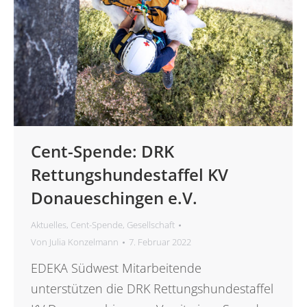
Cent-Spende: DRK
Rettungshundestaffel KV
Donaueschingen e.V.
Aktuelles
,
Cent-Spende
,
Gesellschaft
Von
Julia Konzelmann
7. Februar 2022
EDEKA Südwest Mitarbeitende
unterstützen die DRK Rettungshundestaffel