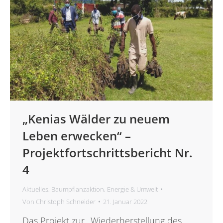
„Kenias Wälder zu neuem
Leben erwecken“ –
Projektfortschrittsbericht Nr.
4
Aktuelles
,
Baumpflanzaktion
,
Energie & Umwelt
Von
Christoph Schneider
21. Januar 2022
Das Projekt zur „Wiederherstellung des