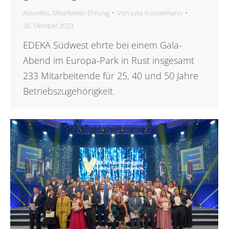
Aktuelles
,
Mitarbeiter-Ehrung
Von
Julia Konzelmann
20. Oktober 2023
EDEKA Südwest ehrte bei einem Gala-
Abend im Europa-Park in Rust insgesamt
233 Mitarbeitende für 25, 40 und 50 Jahre
Betriebszugehörigkeit.