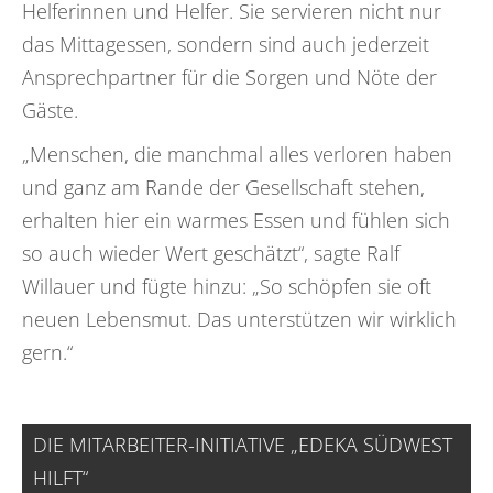
Helferinnen und Helfer. Sie servieren nicht nur
das Mittagessen, sondern sind auch jederzeit
Ansprechpartner für die Sorgen und Nöte der
Gäste.
„Menschen, die manchmal alles verloren haben
und ganz am Rande der Gesellschaft stehen,
erhalten hier ein warmes Essen und fühlen sich
so auch wieder Wert geschätzt“, sagte Ralf
Willauer und fügte hinzu: „So schöpfen sie oft
neuen Lebensmut. Das unterstützen wir wirklich
gern.“
DIE MITARBEITER-INITIATIVE „EDEKA SÜDWEST
HILFT“