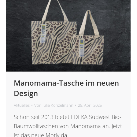
Manomama-Tasche im neuen
Design
Aktuelles
Von
Julia Konzelmann
25. April 2025
Schon seit 2013 bietet EDEKA Südwest Bio-
Baumwolltaschen von Manomama an. Jetzt
ist das neue Motiv da.