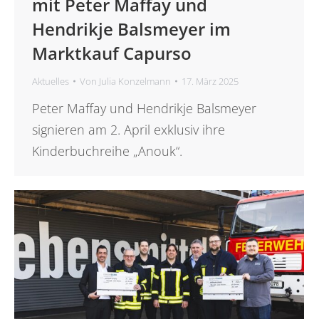
mit Peter Maffay und
Hendrikje Balsmeyer im
Marktkauf Capurso
Aktuelles
Von
Julia Konzelmann
17. März 2025
Peter Maffay und Hendrikje Balsmeyer
signieren am 2. April exklusiv ihre
Kinderbuchreihe „Anouk“.