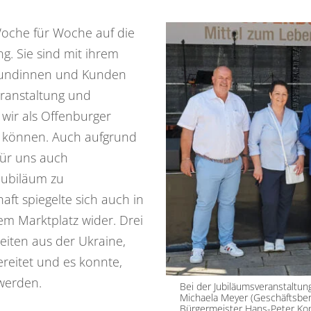
Woche für Woche auf die
ung. Sie sind mit ihrem
 Kundinnen und Kunden
ranstaltung und
 wir als Offenburger
 können. Auch aufgrund
für uns auch
 Jubiläum zu
haft spiegelte sich auch in
em Marktplatz wider. Drei
eiten aus der Ukraine,
reitet und es konnte,
werden.
Bei der Jubiläumsveranstaltung
Michaela Meyer (Geschäftsbere
Bürgermeister Hans-Peter Kop