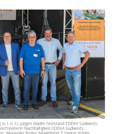
 (v. l. n. r.): Jürgen Mäder (Vorstand EDEKA Südwest),
ichsleiterin Nachhaltigkeit EDEKA Südwest),
p, Alexander Roske (Marktleiter E center Kohler