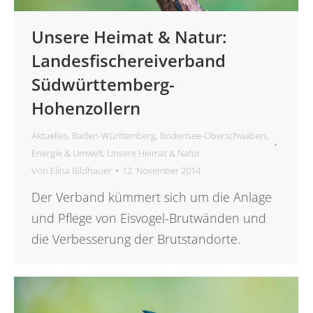
Unsere Heimat & Natur:
Landesfischereiverband
Südwürttemberg-
Hohenzollern
Aktuelles
,
Baden-Württemberg
,
Bodensee-Oberschwaben
,
Energie & Umwelt
,
Unsere Heimat & Natur
Von
Elina Bildhauer
12. November 2014
Der Verband kümmert sich um die Anlage
und Pflege von Eisvogel-Brutwänden und
die Verbesserung der Brutstandorte.