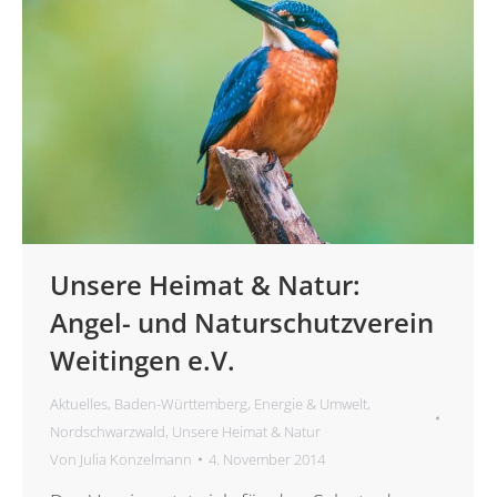
Unsere Heimat & Natur:
Angel- und Naturschutzverein
Weitingen e.V.
Aktuelles
,
Baden-Württemberg
,
Energie & Umwelt
,
Nordschwarzwald
,
Unsere Heimat & Natur
Von
Julia Konzelmann
4. November 2014