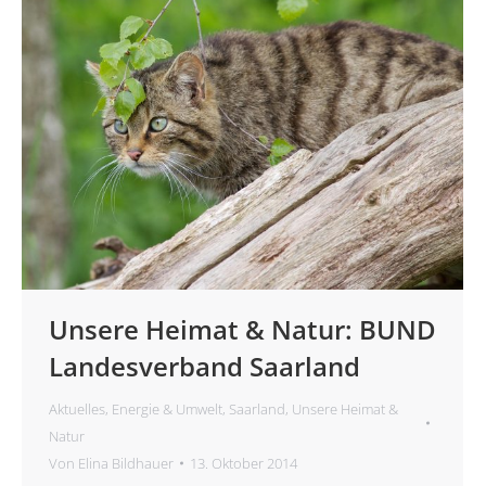
Unsere Heimat & Natur: BUND
Landesverband Saarland
Aktuelles
,
Energie & Umwelt
,
Saarland
,
Unsere Heimat &
Natur
Von
Elina Bildhauer
13. Oktober 2014