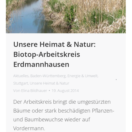
Unsere Heimat & Natur:
Biotop-Arbeitskreis
Erdmannhausen
Aktuelles
,
Baden-Württemberg
,
Energie & Umwelt
,
Stuttgart
,
Unsere Heimat & Natur
Von
Elina Bildhauer
19. August 2014
Der Arbeitskreis bringt die umgestürzten
Bäume oder stark beschädigten Pflanzen-
und Baumbewuchse wieder auf
Vordermann.