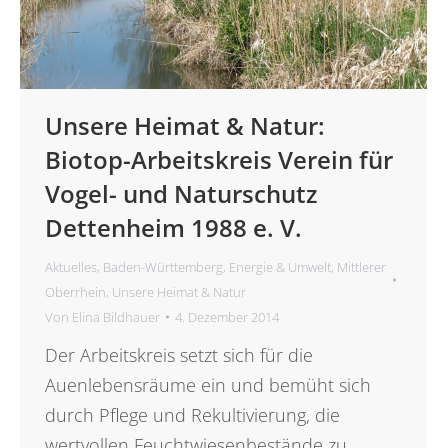
Unsere Heimat & Natur:
Biotop-Arbeitskreis Verein für
Vogel- und Naturschutz
Dettenheim 1988 e. V.
Aktuelles
,
Baden-Württemberg
,
Energie & Umwelt
,
Mittlerer
Oberrhein
,
Unsere Heimat & Natur
Von
Elina Bildhauer
4. Dezember 2014
Der Arbeitskreis setzt sich für die
Auenlebensräume ein und bemüht sich
durch Pflege und Rekultivierung, die
wertvollen Feuchtwiesenbestände zu