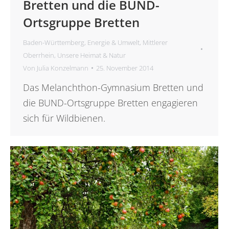
Bretten und die BUND-
Ortsgruppe Bretten
Baden-Württemberg
,
Energie & Umwelt
,
Mittlerer
Oberrhein
,
Unsere Heimat & Natur
Von
Julia Konzelmann
25. November 2014
Das Melanchthon-Gymnasium Bretten und
die BUND-Ortsgruppe Bretten engagieren
sich für Wildbienen.