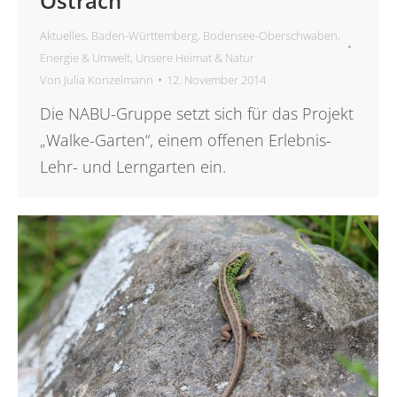
Ostrach
Aktuelles
,
Baden-Württemberg
,
Bodensee-Oberschwaben
,
Energie & Umwelt
,
Unsere Heimat & Natur
Von
Julia Konzelmann
12. November 2014
Die NABU-Gruppe setzt sich für das Projekt
„Walke-Garten“, einem offenen Erlebnis-
Lehr- und Lerngarten ein.