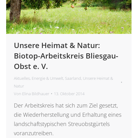
Unsere Heimat & Natur:
Biotop-Arbeitskreis Bliesgau-
Obst e. V.
Aktuelles
,
Energie & Umwelt
,
Saarland
,
Unsere Heimat &
Natur
Von
Elina Bildhauer
13. Oktober 2014
Der Arbeitskreis hat sich zum Ziel gesetzt,
die Wiederherstellung und Erhaltung eines
landschaftstypischen Streuobstgürtels
voranzutreiben.