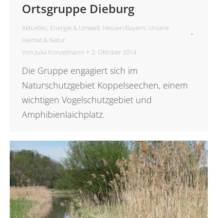
Ortsgruppe Dieburg
Aktuelles
,
Energie & Umwelt
,
Hessen/Bayern
,
Unsere
Heimat & Natur
Von
Julia Konzelmann
2. Oktober 2014
Die Gruppe engagiert sich im
Naturschutzgebiet Koppelseechen, einem
wichtigen Vogelschutzgebiet und
Amphibienlaichplatz.