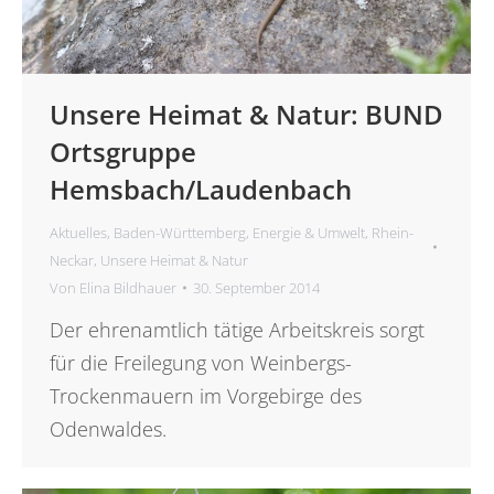
Unsere Heimat & Natur: BUND
Ortsgruppe
Hemsbach/Laudenbach
Aktuelles
,
Baden-Württemberg
,
Energie & Umwelt
,
Rhein-
Neckar
,
Unsere Heimat & Natur
Von
Elina Bildhauer
30. September 2014
Der ehrenamtlich tätige Arbeitskreis sorgt
für die Freilegung von Weinbergs-
Trockenmauern im Vorgebirge des
Odenwaldes.