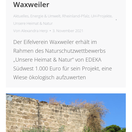
Waxweiler
Aktuelles
,
Energie & Umwelt
,
Rheinland-Pfalz
,
UH-Projekte
,
Unsere Heimat & Natur
Von
Alexandra Herp
3. November 2021
Der Eifelverein Waxweiler erhält im
Rahmen des Naturschutzwettbewerbs
„Unsere Heimat & Natur“ von EDEKA
Südwest 1.000 Euro für sein Projekt, eine
Wiese ökologisch aufzuwerten