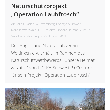
Naturschutzprojekt
„Operation Laubfrosch“
Aktuelles
,
Baden-Württemberg
,
Energie & Umwelt
,
Nordschwarzwald
,
UH-Projekte
,
Unsere Heimat & Natur
Von
Alexandra Herp
23. August 2021
Der Angel- und Natuschutzverein
Weitingen e.V. erhält im Rahmen des
Naturschutzwettbewerbs „Unsere Heimat
& Natur“ von EDEKA Südwest 3.000 Euro
für sein Projekt „Operation Laubfrosch“