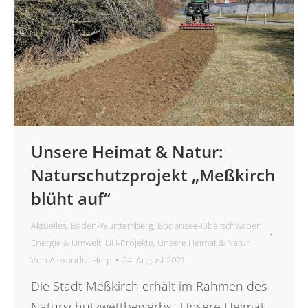
Unsere Heimat & Natur:
Naturschutzprojekt „Meßkirch
blüht auf“
Aktuelles
,
Baden-Württemberg
,
Bodensee-Oberschwaben
,
Energie & Umwelt
,
UH-Projekte
,
Unsere Heimat & Natur
Von
Alexandra Herp
24. August 2021
Die Stadt Meßkirch erhält im Rahmen des
Naturschutzwettbewerbs „Unsere Heimat