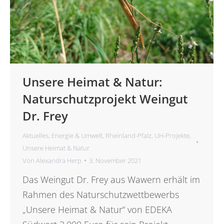
Unsere Heimat & Natur:
Naturschutzprojekt Weingut
Dr. Frey
Aktuelles
,
Energie & Umwelt
,
Rheinland-Pfalz
,
UH-Projekte
,
Unsere Heimat & Natur
Von
Alexandra Herp
3. November 2021
Das Weingut Dr. Frey aus Wawern erhält im
Rahmen des Naturschutzwettbewerbs
„Unsere Heimat & Natur“ von EDEKA