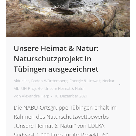
Unsere Heimat & Natur:
Naturschutzprojekt in
Tübingen ausgezeichnet
Aktuelles
,
Baden-Württemberg
,
Energie & Umwelt
,
Neckar-
Alb
,
UH-Projekte
,
Unsere Heimat & Natur
Von
Alexandra Herp
10. Dezember 2021
Die NABU-Ortsgruppe Tübingen erhält im
Rahmen des Naturschutzwettbewerbs
„Unsere Heimat & Natur“ von EDEKA
Südwest 1.000 Euro für ihr Projekt „60