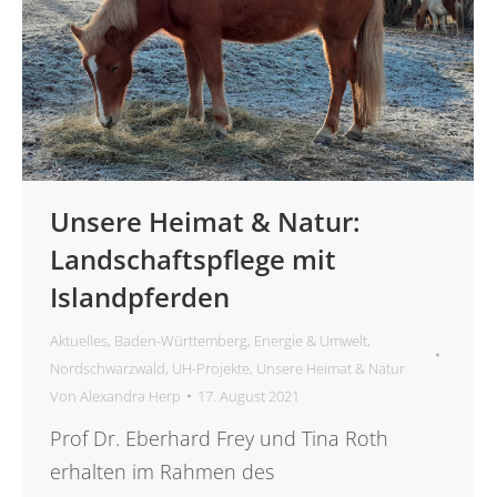
Unsere Heimat & Natur:
Landschaftspflege mit
Islandpferden
Aktuelles
,
Baden-Württemberg
,
Energie & Umwelt
,
Nordschwarzwald
,
UH-Projekte
,
Unsere Heimat & Natur
Von
Alexandra Herp
17. August 2021
Prof Dr. Eberhard Frey und Tina Roth
erhalten im Rahmen des