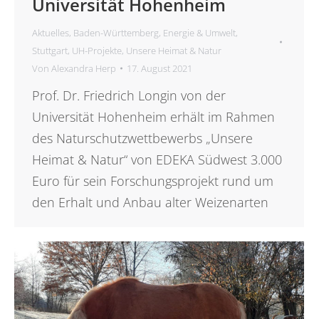
Universität Hohenheim
Aktuelles
,
Baden-Württemberg
,
Energie & Umwelt
,
Stuttgart
,
UH-Projekte
,
Unsere Heimat & Natur
Von
Alexandra Herp
17. August 2021
Prof. Dr. Friedrich Longin von der
Universität Hohenheim erhält im Rahmen
des Naturschutzwettbewerbs „Unsere
Heimat & Natur“ von EDEKA Südwest 3.000
Euro für sein Forschungsprojekt rund um
den Erhalt und Anbau alter Weizenarten