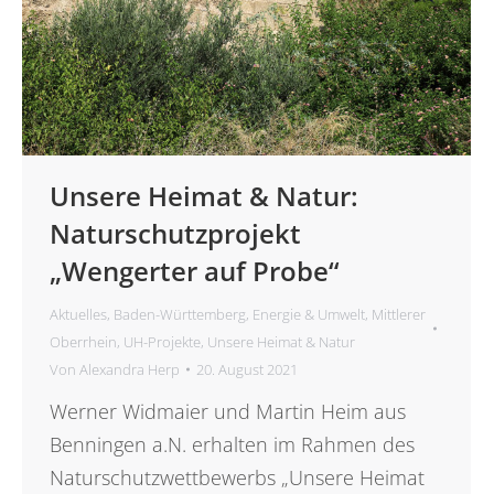
Unsere Heimat & Natur:
Naturschutzprojekt
„Wengerter auf Probe“
Aktuelles
,
Baden-Württemberg
,
Energie & Umwelt
,
Mittlerer
Oberrhein
,
UH-Projekte
,
Unsere Heimat & Natur
Von
Alexandra Herp
20. August 2021
Werner Widmaier und Martin Heim aus
Benningen a.N. erhalten im Rahmen des
Naturschutzwettbewerbs „Unsere Heimat