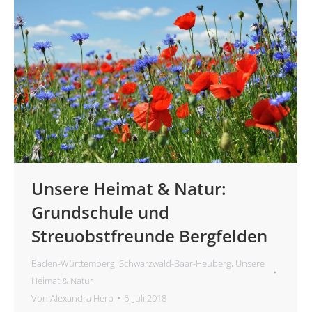
Unsere Heimat & Natur:
Grundschule und
Streuobstfreunde Bergfelden
Baden-Württemberg
,
Schwarzwald-Baar-Heuberg
,
Unsere
Heimat & Natur
Von
Alexandra Herp
6. Juli 2018