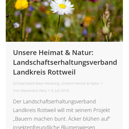
Unsere Heimat & Natur:
Landschaftserhaltungsverband
Landkreis Rottweil
Schwarzwald-Baar-Heuberg
,
Unsere Heimat & Natur
Von
Alexandra Herp
6. Juli 2018
Der Landschaftserhaltungsverband
Landkreis Rottweil will mit seinem Projekt
„Bauern machen bunt. Äcker blühen auf“
insektenfreundliche Blumenwiesen