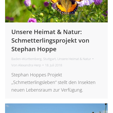
Unsere Heimat & Natur:
Schmetterlingsprojekt von
Stephan Hoppe
Baden-Württemberg
,
Stuttgart
,
Unsere Heimat & Natur
Von
Alexandra Herp
18. Juli 2018
Stephan Hoppes Projekt
„Schmetterlingsleben“ stellt den Insekten
neuen Lebensraum zur Verfügung.