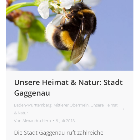
Unsere Heimat & Natur: Stadt
Gaggenau
Baden-Württemberg
,
Mittlerer Oberrhein
,
Unsere Heimat
& Natur
Von
Alexandra Herp
6. Juli 2018
Die Stadt Gaggenau ruft zahlreiche