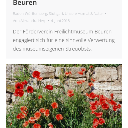
Beuren
Baden-Württemberg
,
Stuttgart
,
Unsere Heimat & Natur
Von
Alexandra Herp
4. Juni 2018
Der Förderverein Freilichtmuseum Beuren
engagiert sich für eine sinnvolle Verwertung
des museumseigenen Streuobsts.