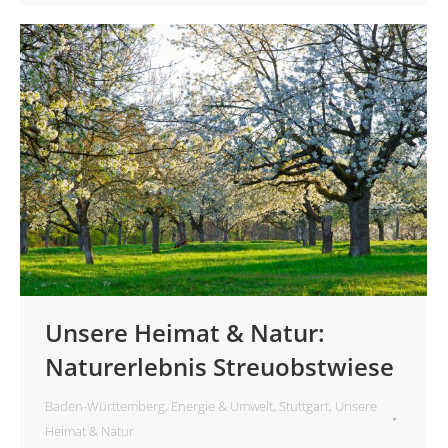
Unsere Heimat & Natur:
Naturerlebnis Streuobstwiese
Baden-Württemberg
,
Energie & Umwelt
,
Stuttgart
,
Unsere
Heimat & Natur