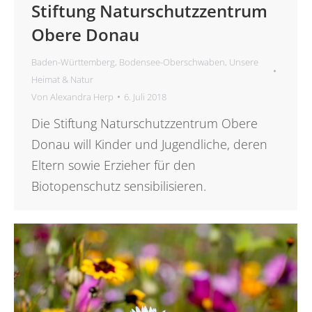
Stiftung Naturschutzzentrum
Obere Donau
Baden-Württemberg
,
Bodensee-Oberschwaben
,
Unsere
Heimat & Natur
Von
Alexandra Herp
6. Juli 2018
Die Stiftung Naturschutzzentrum Obere
Donau will Kinder und Jugendliche, deren
Eltern sowie Erzieher für den
Biotopenschutz sensibilisieren.