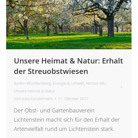
Unsere Heimat & Natur: Erhalt
der Streuobstwiesen
Baden-Württemberg
,
Energie & Umwelt
,
Neckar-Alb
,
Unsere Heimat & Natur
Von
Julia Konzelmann
11. Oktober 2017
Der Obst- und Gartenbauverein
Lichtenstein macht sich für den Erhalt der
Artenvielfalt rund um Lichtenstein stark.