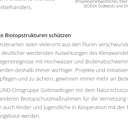
(Projektverantwortliche), Eb
(EDEKA Südwest) und Dr.
ttelhändlers.
ge Biotopstrukturen schützen
flanzenarten seien vielerorts aus den Fluren verschwun
 deutlicher werdenden Auswirkungen des Klimawandel
regenereignisse mit Hochwasser und Bodenabschwemmun
erden deshalb immer wichtiger. Projekte und Initiativ
 pflegen und zu sichern, gewinnen immer mehr an Bed
ie BUND-Ortsgruppe Gottmadingen mit dem Naturschutzz
d anderen Biotopschutzmaßnahmen für die Vernetzun
 auch Kinder und Jugendliche in Kooperation mit der R
ausgebaut werden.