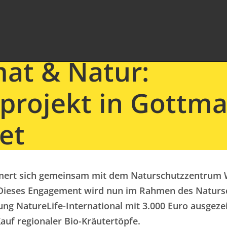
at & Natur:
projekt in Gottm
et
mert sich gemeinsam mit dem Naturschutzzentrum W
ieses Engagement wird nun im Rahmen des Naturs
ung NatureLife-International mit 3.000 Euro ausge
uf regionaler Bio-Kräutertöpfe.