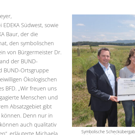
eyer,
bei EDEKA Südwest, sowie
KA Baur, der die
hat, den symbolischen
in von Bürgermeister Dr.
stand der BUND-
and BUND-Ortsgruppe
eiwilligen Ökologischen
es BFD. „Wir freuen uns
engagierte Menschen und
rem Absatzgebiet gibt
zu können. Denn nur in
 können auch qualitativ
Symbolische Scheckübergabe 
n“, erläuterte Michaela