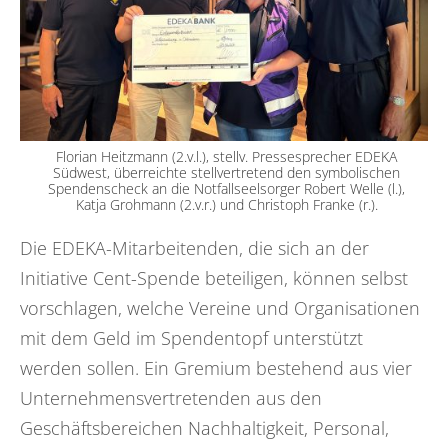
Florian Heitzmann (2.v.l.), stellv. Pressesprecher EDEKA
Südwest, überreichte stellvertretend den symbolischen
Spendenscheck an die Notfallseelsorger Robert Welle (l.),
Katja Grohmann (2.v.r.) und Christoph Franke (r.).
Die EDEKA-Mitarbeitenden, die sich an der
Initiative Cent-Spende beteiligen, können selbst
vorschlagen, welche Vereine und Organisationen
mit dem Geld im Spendentopf unterstützt
werden sollen. Ein Gremium bestehend aus vier
Unternehmensvertretenden aus den
Geschäftsbereichen Nachhaltigkeit, Personal,