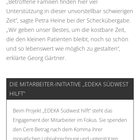
„Betroffene Familien finden hier viel
Unterstützung in dieser unvorstellbar schwierigen
Zeit“, sagte Petra Heine bei der Scheckübergabe.
„Wir geben unser Bestes, um die kostbare Zeit,
die den kleinen Patienten bleibt, noch so schön
und so lebenswert wie möglich zu gestalten“,
erklärte Georg Gärtner.
DIE MITARBEITER-INITIATIVE „EDEKA SÜDWEST
HILFT“
Beim Projekt „EDEKA Südwest hilft“ steht das
Engagement der Mitarbeiter im Fokus. Sie spenden
den Cent-Betrag nach dem Komma ihrer
monatlichen Lohnabrechnung und unterstützen