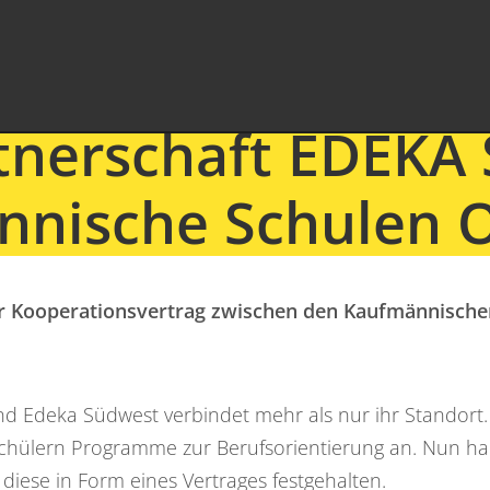
tnerschaft EDEKA
nische Schulen 
der Kooperationsvertrag zwischen den Kaufmännisch
Edeka Südwest verbindet mehr als nur ihr Standort. Be
ülern Programme zur Berufsorientierung an. Nun habe
iese in Form eines Vertrages festgehalten.