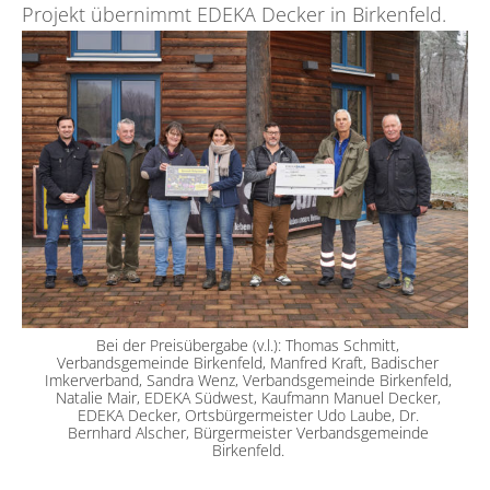
Projekt übernimmt EDEKA Decker in Birkenfeld.
Bei der Preisübergabe (v.l.): Thomas Schmitt,
Verbandsgemeinde Birkenfeld, Manfred Kraft, Badischer
Imkerverband, Sandra Wenz, Verbandsgemeinde Birkenfeld,
Natalie Mair, EDEKA Südwest, Kaufmann Manuel Decker,
EDEKA Decker, Ortsbürgermeister Udo Laube, Dr.
Bernhard Alscher, Bürgermeister Verbandsgemeinde
Birkenfeld.