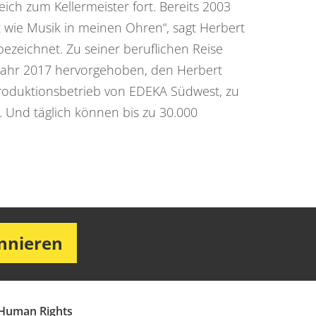
ich zum Kellermeister fort. Bereits 2003
t wie Musik in meinen Ohren“, sagt Herbert
bezeichnet. Zu seiner beruflichen Reise
 Jahr 2017 hervorgehoben, den Herbert
Produktionsbetrieb von EDEKA Südwest, zu
. Und täglich können bis zu 30.000
onnieren
Human Rights