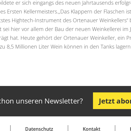
ldete er sich eingangs des neuen Jahrtausends erfolgre
es Ersten Kellermeisters.„Das Klappern der Flaschen is
ltstes Hightech-Instrument des Ortenauer Weinkellers“ 
 sei hier vor allem der Bau der neuen Weinkellerei im
rägt hat. Heute gehört der Ortenauer Weinkeller, ein 
zu 8,5 Millionen Liter Wein können in den Tanks lagern
chon unseren Newsletter?
Jetzt ab
Datenschutz
Kontakt