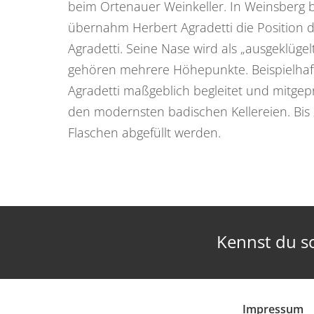
beim Ortenauer Weinkeller. In Weinsberg bi
übernahm Herbert Agradetti die Position d
Agradetti. Seine Nase wird als „ausgeklüge
gehören mehrere Höhepunkte. Beispielhaft
Agradetti maßgeblich begleitet und mitgep
den modernsten badischen Kellereien. Bis 
Flaschen abgefüllt werden.
Kennst du s
Impressum