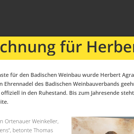
chnung für Herber
enste für den Badischen Weinbau wurde Herbert Agr
rnen Ehrennadel des Badischen Weinbauverbands geehr
 offiziell in den Ruhestand. Bis zum Jahresende ste
ite.
den Ortenauer Weinkeller,
adens“, betonte Thomas