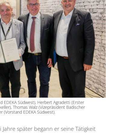
stand EDEKA Südwest), Herbert Agradetti (Erster
eller), Thomas Walz (Vizepräsident Badischer
er (Vorstand EDEKA Südwest).
 Jahre später begann er seine Tätigkeit