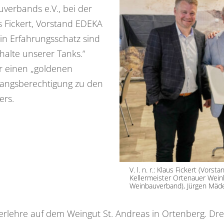
verbands e.V., bei der
s Fickert, Vorstand EDEKA
in Erfahrungsschatz sind
nhalte unserer Tanks.“
er einen „goldenen
ugangsberechtigung zu den
ers.
V. l. n. r.: Klaus Fickert (Vor
Kellermeister Ortenauer Weink
Weinbauverband), Jürgen Mäd
erlehre auf dem Weingut St. Andreas in Ortenberg. Drei