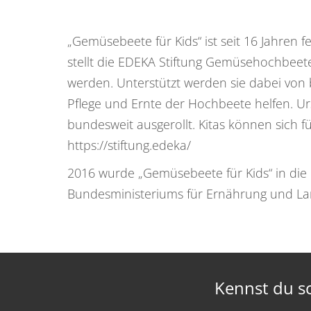
„Gemüsebeete für Kids“ ist seit 16 Jahren f
stellt die EDEKA Stiftung Gemüsehochbeete
werden. Unterstützt werden sie dabei von 
Pflege und Ernte der Hochbeete helfen. Ursp
bundesweit ausgerollt. Kitas können sich 
https://stiftung.edeka/
2016 wurde „Gemüsebeete für Kids“ in die 
Bundesministeriums für Ernährung und La
Kennst du s