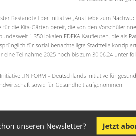
ester Bestandteil der Initiative „Aus Liebe zum Nachwuc
 für die Kita-Gärten bereit, die von den Vorschülerinn
bundesweit 1.350 lokalen EDEKA-Kaufleuten, die als Pa
rünglich für sozial benachteiligte Stadtteile konzipie
für eine Teilnahme 2025 noch bis zum 30.06.24 unter 
Initiative „IN FORM – Deutschlands Initiative für ge
ndwirtschaft sowie für Gesundheit aufgenommen.
chon unseren Newsletter?
Jetzt ab