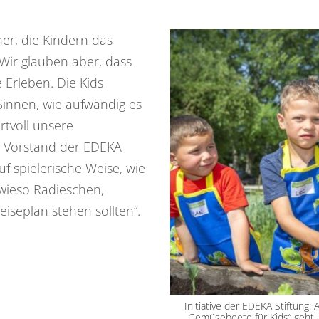
er, die Kindern das
ir glauben aber, dass
e Erleben. Die Kids
innen, wie aufwändig es
rtvoll unsere
, Vorstand der EDEKA
auf spielerische Weise, wie
wieso Radieschen,
iseplan stehen sollten“.
Initiative der EDEKA Stiftung: A
„Gemüsebeete für Kids“ geht 