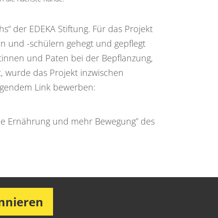
hs“ der EDEKA Stiftung. Für das Projekt
en und -schülern gehegt und gepflegt
tinnen und Paten bei der Bepflanzung,
rt, wurde das Projekt inzwischen
folgendem Link bewerben:
sunde Ernährung und mehr Bewegung” des
onnieren