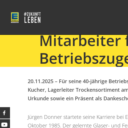
Mitarbeiter 
Betriebszug
20.11.2025 –
Für seine 40-jährige Betrie
Kucher, Lagerleiter Trockensortiment a
Urkunde sowie ein Präsent als Dankesch
Jürgen Donner startete seine Karriere bei
Oktober 1985. Der gelernte Glaser- und Fe