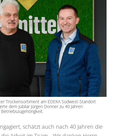
leiter Trockensortiment am EDEKA Südwest-Standort
erte dem Jubilar Jürgen Donner zu 40 Jahren
Betriebszugehörigkeit.
 engagiert, schätzt auch nach 40 Jahren die
 die Arbeit im Team. „Wir danken Herrn