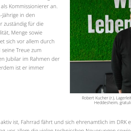
als Kommissionierer an.
-Jährige in den
 zuständig für die
ität, Menge sowie
t sich vor allem durch
d seine Treue zum
en Jubilar im Rahmen der
rdem ist er immer
Robert Kucher (r.), Lager
Heddesheim, gratuli
hr aktiv ist, Fahrrad fährt und sich ehrenamtlich im DRK
g, vor allem die vielen technischen Neuerungen sowie