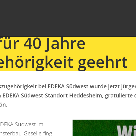
für 40 Jahre
ehörigkeit geehrt
bszugehörigkeit bei EDEKA Südwest wurde jetzt Jürg
m EDEKA Südwest-Standort Heddesheim, gratulierte d
ön.
 EDEKA Südwest im
nsterbau-Geselle fing