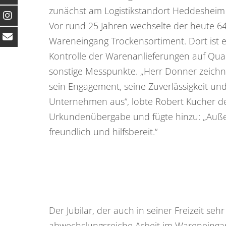
zunächst am Logistikstandort Heddesheim 
Vor rund 25 Jahren wechselte der heute 64
Wareneingang Trockensortiment. Dort ist er
Kontrolle der Warenanlieferungen auf Qual
sonstige Messpunkte. „Herr Donner zeichne
sein Engagement, seine Zuverlässigkeit un
Unternehmen aus“, lobte Robert Kucher d
Urkundenübergabe und fügte hinzu: „Auße
freundlich und hilfsbereit.“
Der Jubilar, der auch in seiner Freizeit se
abwechslungsreiche Arbeit im Wareneingan