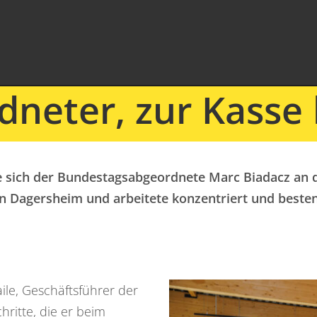
neter, zur Kasse 
te sich der Bundestagsabgeordnete Marc Biadacz an 
n Dagersheim und arbeitete konzentriert und besten
le, Geschäftsführer der
hritte, die er beim