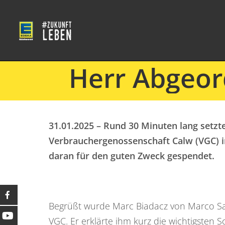
Herr Abgeord
31.01.2025 – Rund 30 Minuten lang setz
Verbrauchergenossenschaft Calw (VGC) i
daran für den guten Zweck gespendet.
Begrüßt wurde Marc Biadacz von Marco Sai
VGC. Er erklärte ihm kurz die wichtigsten Sc