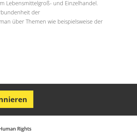
m Lebensmittelgroß- und Einzelhandel.
erbundenheit der
man über Themen wie beispielsweise der
onnieren
Human Rights