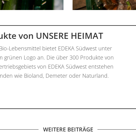
dukte von UNSERE HEIMAT
 Bio-Lebensmittel bietet EDEKA Südwest unter
 grünen Logo an. Die über 300 Produkte von
ertriebsgebiets von EDEKA Südwest entstehen
änden wie Bioland, Demeter oder Naturland.
WEITERE BEITRÄGE