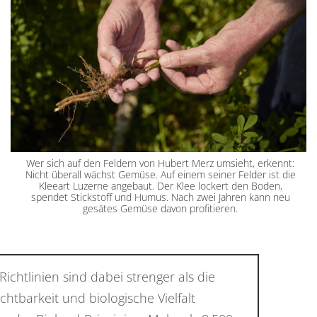
Wer sich auf den Feldern von Hubert Merz umsieht, erkennt:
Nicht überall wächst Gemüse. Auf einem seiner Felder ist die
Kleeart Luzerne angebaut. Der Klee lockert den Boden,
spendet Stickstoff und Humus. Nach zwei Jahren kann neu
gesätes Gemüse davon profitieren.
chtlinien sind dabei strenger als die
htbarkeit und biologische Vielfalt