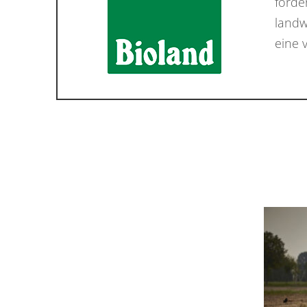
förde
landw
eine 